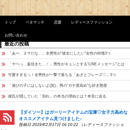
トップ
ペタマッチ
恋愛
レディースファッション
お問い合わせ
最近の投稿
「あー、ヌマだな…」全男性が“彼女にしたい”女性の特徴3つ
「ヤベっ…返信きた…！」男性がキュンとする“LINEメッセージ”とは
可愛すぎるっ！全男性が一撃で落ちる「あざとフレーズ♡」3つ
「遊びの子にはしないよ(笑)」男の”ガチ度高め”な好き態度
彼氏が隠していた「別れ」の本当の理由とは？本音に迫る
【ダイソー】はガーリーアイテムの宝庫♡女子力高めな
オススメアイテム見つけました♪
投稿日 2019年2月17日 16:10:22 （レディースファッショ